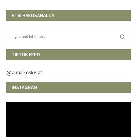
ETSI HAKUSANALLA
TIKTOK FEED
@anna.koskela1
INSTAGRAM