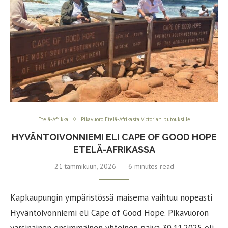
Etelä-Afrikka
Pikavuoro Etelä-Afrikasta Victorian putouksille
HYVÄNTOIVONNIEMI ELI CAPE OF GOOD HOPE
ETELÄ-AFRIKASSA
21 tammikuun, 2026
6 minutes read
Kapkaupungin ympäristössä maisema vaihtuu nopeasti
Hyväntoivonniemi eli Cape of Good Hope. Pikavuoron
varsinainen ensimmäinen yhteinen päivä 30.11.2025 oli