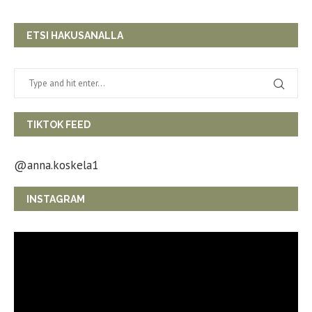
ETSI HAKUSANALLA
TIKTOK FEED
@anna.koskela1
INSTAGRAM